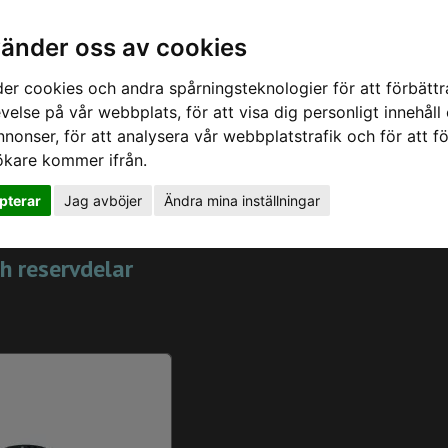
vänder oss av cookies
er cookies och andra spårningsteknologier för att förbättr
velse på vår webbplats, för att visa dig personligt innehåll
nnonser, för att analysera vår webbplatstrafik och för att fö
ökare kommer ifrån.
iga frågor
Appar
Podden
Om oss
Kontakt
pterar
Jag avböjer
Ändra mina inställningar
 Servicekit
ch reservdelar