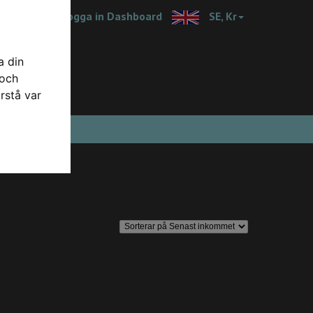
Logga in Dashboard
SE, Kr
a din
 och
rstå var