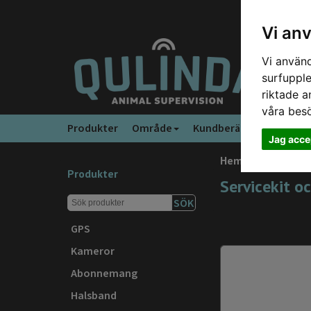
Vi an
Vi använd
surfupple
riktade a
våra bes
Produkter
Område
Kundberättelser
Vanl
Jag acce
Hem
›
Produkter
›
Produkter
Servicekit o
SÖK
GPS
Kameror
Abonnemang
Halsband