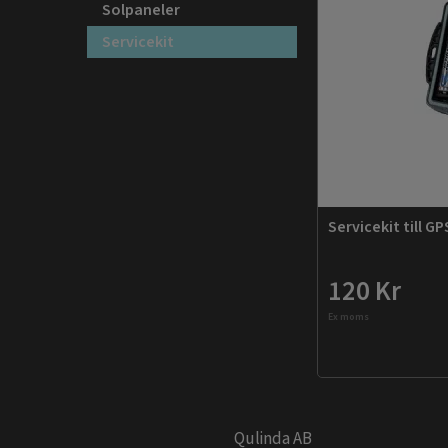
Solpaneler
Servicekit
Servicekit till G
120 Kr
Ex moms
Qulinda AB