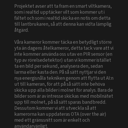
Projektet avser att ta fram en smart viltkamera,
som i realtid upptäcker vilt som kommer ut i
fältet och som i realtid skicka en notis om detta
till lantbrukaren, så att denna kan vidta lämplig
åtgärd.
Våra kameror kommer täcka en betydligt större
yta än dagens åtelkameror, detta tack vare att vi
inte kommer använda oss utav en PIR sensor (en
typ av rörelsedetektor) utan vi kommer istället
ta en bild per sekund, analysera den, sedan
larma eller kasta den. På så sätt nyttjar vi den
nya energisnåla tekniken genom att flytta ut AI:n
ut till kameran, för att på så sätt inte behöva
skicka upp alla bilder i molnet för analys. Bara de
bilder som är av intresse skickas med mobilnätet
upp till molnet, på så sätt sparas bandbredd.
Dessutom kommer vi att utveckla så att
kamerorna kan uppdateras OTA (over the air)
med ett gränssnitt som är enkelt och
användarvänligt.