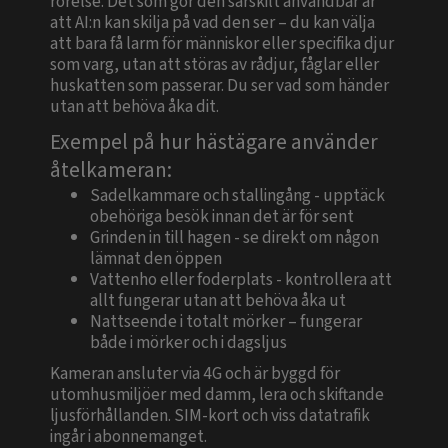
rörelse. Det som gör den särskilt användbar är
att AI:n kan skilja på vad den ser – du kan välja
att bara få larm för människor eller specifika djur
som varg, utan att störas av rådjur, fåglar eller
huskatten som passerar. Du ser vad som händer
utan att behöva åka dit.
Exempel på hur hästägare använder
åtelkameran:
Sadelkammare och stallingång - upptäck
obehöriga besök innan det är för sent
Grinden in till hagen - se direkt om någon
lämnat den öppen
Vattenho eller foderplats - kontrollera att
allt fungerar utan att behöva åka ut
Nattseende i totalt mörker – fungerar
både i mörker och i dagsljus
Kameran ansluter via 4G och är byggd för
utomhusmiljöer med damm, lera och skiftande
ljusförhållanden. SIM-kort och viss datatrafik
ingår i abonnemanget.