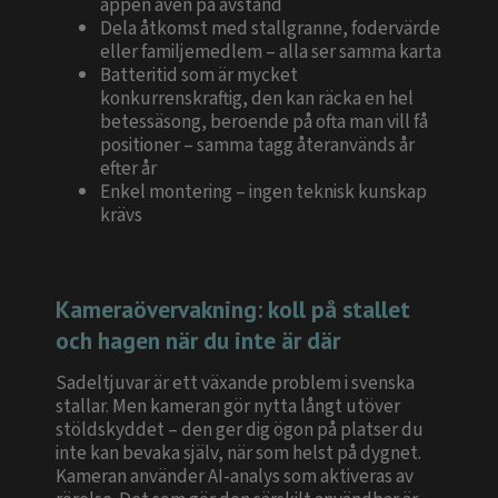
appen även på avstånd
Dela åtkomst med stallgranne, fodervärde
eller familjemedlem – alla ser samma karta
Batteritid som är mycket
konkurrenskraftig, den kan räcka en hel
betessäsong, beroende på ofta man vill få
positioner – samma tagg återanvänds år
efter år
Enkel montering – ingen teknisk kunskap
krävs
Kameraövervakning: koll på stallet
och hagen när du inte är där
Sadeltjuvar är ett växande problem i svenska
stallar. Men kameran gör nytta långt utöver
stöldskyddet – den ger dig ögon på platser du
inte kan bevaka själv, när som helst på dygnet.
Kameran använder AI-analys som aktiveras av