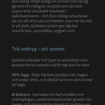
som aldrig riktigt stängs av. En häst som tar sig
igenom ett stängsel, en grind som lämnats
öppen eller oönskade besökare i
sadelkammaren – det finns många situationer
där du vill veta vad som händer, även när du inte
är på plats. Qulindas system ger dig den
överblicken, via mobilen, dygnet runt.
Två verktyg – ett system
Qulinda erbjuder två typer av produkter som
kompletterar varandra väl för dig som har häst:
GPS-tagg
- följer hästens position ute i hagen
och under ritter, och skickar larm om den lämnar
sin hage.
AI-kamera
- övervakar ett fast område som
stallingången, sadelkammaren eller grinden till
hagen, och skickar bilder direkt till mobilen när