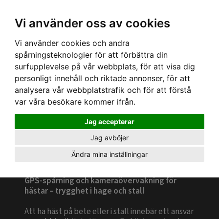
Logga in Dashboard
SE, Kr
Vi använder oss av cookies
Vi använder cookies och andra
spårningsteknologier för att förbättra din
surfupplevelse på vår webbplats, för att visa dig
personligt innehåll och riktade annonser, för att
analysera vår webbplatstrafik och för att förstå
var våra besökare kommer ifrån.
Jag accepterar
Jag avböjer
Häst och stall
Ändra mina inställningar
GPS-spårning och kameraövervakning för
hästar – trygghet i hage och stall
Att ha häst på bete eller i stall innebär ett ansvar