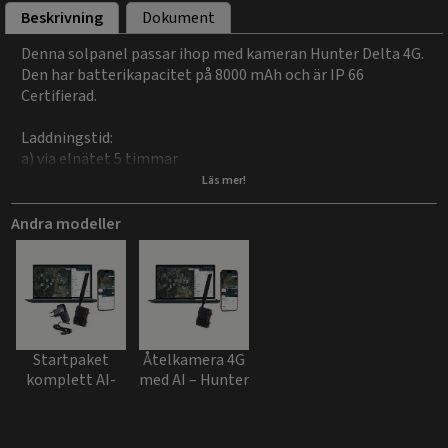
Beskrivning
Dokument
Denna solpanel passar ihop med kameran Hunter Delta 4G.
Den har batterikapacitet på 8000 mAh och är IP 66
Certifierad.
Laddningstid:
a) via elnätet 5 timmar
b) via direkt solljus 40 timmar
Läs mer!
Andra modeller
Startpaket
Åtelkamera 4G
komplett AI-
med AI – Hunter
kamera, med
Delta
strömadapter